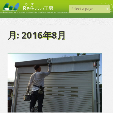
コ
ン
テ
ン
ツ
へ
月:
2016年8月
ス
キ
ッ
プ